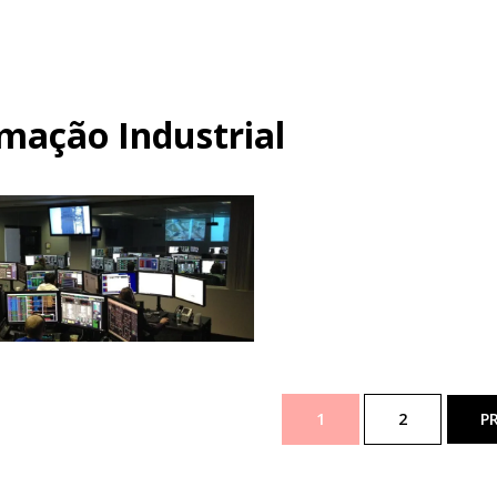
mação Industrial
Automação Industrial
Tecnologia
Sistemas de Controle
6 anos ago
ão
1
2
P