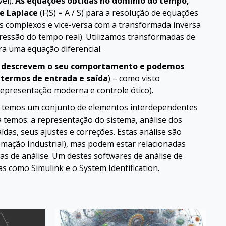
el).
As equações obtidas no domínio do tempo,
de Laplace
(F(S) = A / S) para a resolução de equações
s complexos e vice-versa com a transformada inversa
ressão do tempo real). Utilizamos transformadas de
ra uma equação diferencial.
que descrevem o seu comportamento e podemos
 termos de entrada e saída
) – como visto
representação moderna e controle ótico).
do temos um conjunto de elementos interdependentes
 temos: a representação do sistema, análise dos
das, seus ajustes e correções. Estas análise são
omação Industrial), mas podem estar relacionadas
as de análise. Um destes softwares de análise de
 como Simulink e o System Identification.