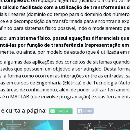
s complexos
, ou equação algébrica (usando o S como variáv
 cálculo facilitado com a utilização de transformadas 
ciais lineares (domínio do tempo para o domínio dos número
ace e a decomposição da transformada para encontrar a exp
nfinito para sistemas físico possível, indo o modelamento pa
do:
um sistema físico, possui equações diferenciais 
ntá-las por função de transferência (representação em
mente, ou ainda, por modelo de estado (que é utilizada em 
ão algumas das aplicações dos conceitos de sistemas quan
izados que possuem um objetivo a ser atingido. Desta forma
, a forma como ocorrem as interações entre as entradas, saí
as em cursos de Engenharia (Elétrica) e de Tecnologia (Aut
as áreas de conhecimento, além de poder utilizar ferrament
s é o MATLAB (que envolve programação) e suas ferramentas
 e curta a página: