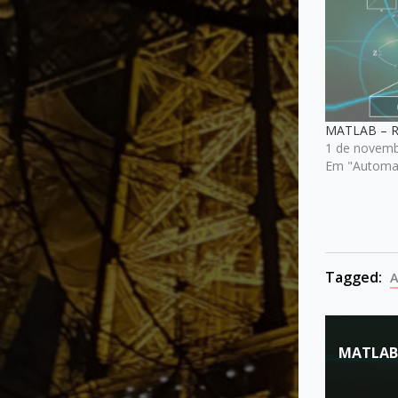
MATLAB – 
1 de novemb
Em "Automaç
Tagged:
A
Naveg
MATLAB
de
Post