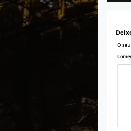
Deix
O seu
Come