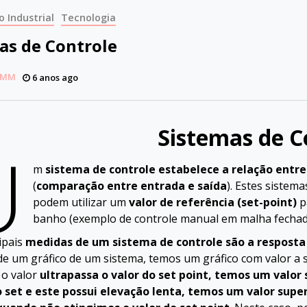
 Industrial
Tecnologia
as de Controle
AMM
6 anos ago
Sistemas de C
U
m
sistema de controle estabelece a relação entr
(
comparação entre entrada e saída
). Estes sistem
podem utilizar um
valor de referência (set-point)
p
banho (exemplo de controle manual em malha fechad
ipais
medidas de um sistema de controle são a resposta 
de um gráfico de um sistema, temos um gráfico com valor a s
o valor
ultrapassa o valor do set point, temos um valor
o set e este possui elevação lenta, temos um valor sup