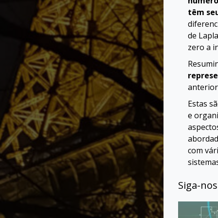
número
têm seu
diferen
de Lapl
zero a i
Resumin
represe
anterior
Estas s
e organ
aspectos
abordad
com vári
sistema
Siga-nos