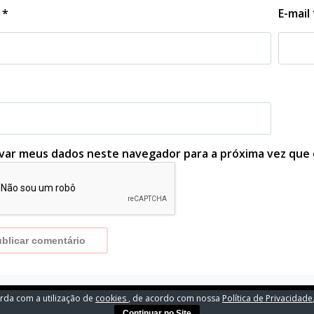
e
*
E-mail
lvar meus dados neste navegador para a próxima vez que
orda com a utilização de
cookies
, de acordo com nossa
Política de Privacidade
Continuar no Site