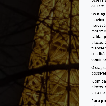
ocorre 
de erro,
Os
diag
moviment
necessá
motriz e
saída, 
blocos. 
transfer
condição
domínio
O diagr
possível
Com bas
blocos, 
erro no 
Para po