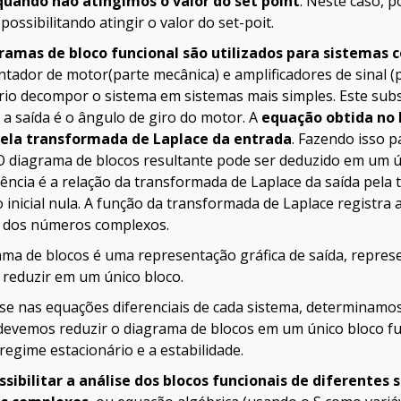
quando não atingimos o valor do set point
. Neste caso, 
 possibilitando atingir o valor do set-poit.
ramas de bloco funcional são utilizados para sistemas 
ador de motor(parte mecânica) e amplificadores de sinal (p
rio decompor o sistema em sistemas mais simples. Este sub
 a saída é o ângulo de giro do motor. A
equação obtida no 
pela transformada de Laplace da entrada
. Fazendo isso 
O diagrama de blocos resultante pode ser deduzido em um ún
ência é a relação da transformada de Laplace da saída pela
 inicial nula. A função da transformada de Laplace registra 
 dos números complexos.
ama de blocos é uma representação gráfica de saída, repres
 reduzir em um único bloco.
e nas equações diferenciais de cada sistema, determinamos 
devemos reduzir o diagrama de blocos em um único bloco fun
regime estacionário e a estabilidade.
ssibilitar a análise dos blocos funcionais de diferentes