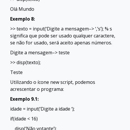
Olá Mundo
Exemplo 8:
>> texto = input(‘Digite a mensagem–> ‘,’s’); % s
significa que pode ser usado qualquer caractere,
se não for usado, será aceito apenas números.
Digite a mensagem–> teste
>> disp(texto);
Teste
Utilizando o ícone new script, podemos
acrescentar o programa:
Exemplo 9.1:
idade = input(‘Digite a idade ‘);
if(idade < 16)
disp(‘Não votante’);