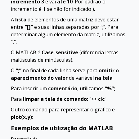
incremento 3
e vai
até 10
. Por padrão o
incremento é 1 se não for indicado ).
A
lista
de elementos de uma matriz deve estar
entre
“[]”
e suas linhas separadas por “;”. Para
determinar algum elemento da matriz, utilizamos
“,”.
O MATLAB é
Case-sensitive
(diferencia letras
maiúsculas de minúsculas).
O
“;”
no final de cada linha serve para
omitir o
aparecimento do valor
de variável
na tela
.
Para inserir um
comentário
, utilizamos
“%”;
Para
limpar a tela de comando:
“>>
clc
“
Outro comando para representar o gráfico é
plot(x,y)
;
Exemplos de utilização do MATLAB