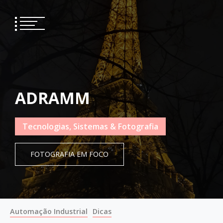
Skip
to
content
ADRAMM
Tecnologias, Sistemas & Fotografia
FOTOGRAFIA EM FOCO
Automação Industrial
Dicas