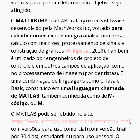
valores para que um determinado objetivo seja
atingido.
O
MATLAB
(MATrix LABoratory) é um
software
,
desenvolvido pela MathWorks Inc, voltado
para
cálculo numérico
que integra análise numérica,
cálculo com matrizes, processamento de sinais e
construção de gráficos (
Wikipédia
, 2020). Também
é utilizado por engenheiros de projeto de
controle e em outros campos de aplicação, como
no processamento de imagem (por cientistas). É
uma combinação de linguagens como C, Java e
Basic, construído em uma
linguagem chamada
de MATLAB
, também conhecida como de
M-
código
, ou
M.
O MATLAB pode ser obtido no site:
https://www.mathworks.com/products/matlab.html
,
com versões para uso comercial (com versão trial
por 30 dias), estudantil ou para uso pessoal. O