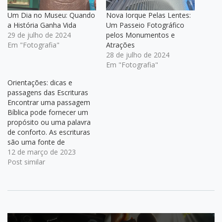
Um Dia no Museu: Quando
Nova Iorque Pelas Lentes:
a História Ganha Vida
Um Passeio Fotográfico
29 de julho de 2024
pelos Monumentos e
Em "Fotografia"
Atrações
28 de julho de 2024
Em "Fotografia"
Orientações: dicas e
passagens das Escrituras
Encontrar uma passagem
Bíblica pode fornecer um
propósito ou uma palavra
de conforto. As escrituras
são uma fonte de
sabedoria para a nossa
12 de março de 2023
vida diária. Aqui estão
Post similar
algumas dicas e passagens
que podem ajudá-lo: Ler a
Bíblia é a melhor forma de
encontrar as passagens
certas; Utilizar alguns
Navegação
termos já…