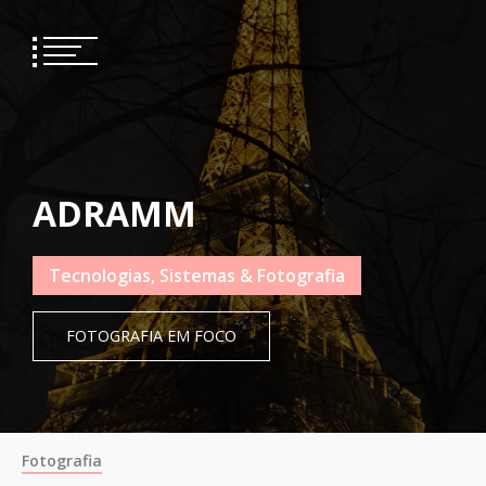
Skip
to
content
ADRAMM
Tecnologias, Sistemas & Fotografia
FOTOGRAFIA EM FOCO
Fotografia