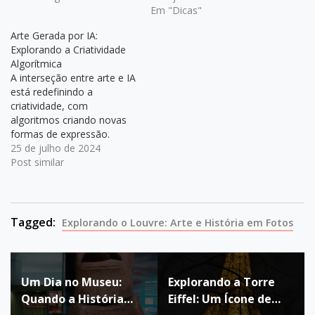
Em "Dicas"
Arte Gerada por IA:
Explorando a Criatividade
Algorítmica
A interseção entre arte e IA
está redefinindo a
criatividade, com
algoritmos criando novas
formas de expressão.
Ferramentas como
25 de julho de 2024
Microsoft Copilot Designer
Post similar
e Midjourney produzem
imagens inovadoras a
partir de prompts
detalhados.Arte Gerada por
Tagged:
Explorando o Louvre: Arte e História em Fotos
IA: Explorando a
Criatividade Algorítmica
Navegação
Um Dia no Museu:
Explorando a Torre
de
Quando a História
Eiffel: Um Ícone de
Post