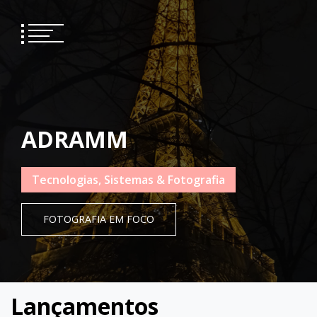
Skip
to
content
ADRAMM
Tecnologias, Sistemas & Fotografia
FOTOGRAFIA EM FOCO
Lançamentos