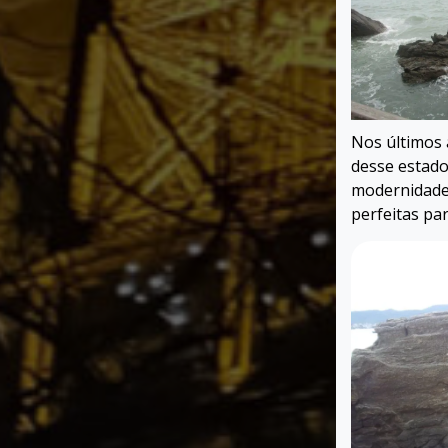
Nos últimos 
desse estado
modernidade 
perfeitas pa