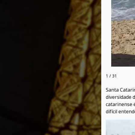
1 / 31
Santa Catarin
diversidade d
catarinense 
difícil enten