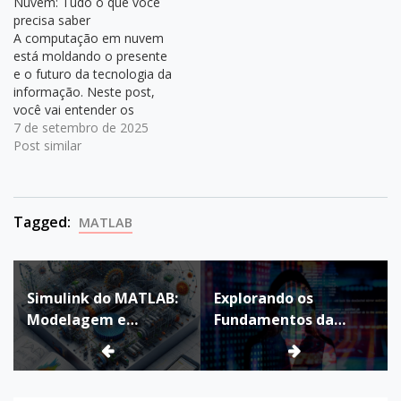
Nuvem: Tudo o que você
compartilhados. ☁️
precisa saber
Fundamentos da
A computação em nuvem
Computação em Nuvem
está moldando o presente
Segundo o NIST, a nuvem
e o futuro da tecnologia da
se baseia em cinco
informação. Neste post,
características essenciais:
você vai entender os
Autoatendimento…
fundamentos, vantagens,
7 de setembro de 2025
modelos e tecnologias que
Post similar
tornam essa solução
indispensável para
empresas e usuários. 🔍
Fundamentos da
Tagged:
MATLAB
Computação em Nuvem A
nuvem é uma tecnologia
Navegação
que permite acessar
serviços…
Simulink do MATLAB:
Explorando os
de
Modelagem e
Fundamentos da
Post
Simulação de
Engenharia de
Sistemas Dinâmicos
Software: Da
Matéria-Prima ao