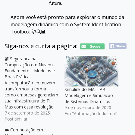
futura.
Agora você está pronto para explorar o mundo da
modelagem dinâmica com o System Identification
Toolbox! 🚀🔍📊
Siga-nos e curta a página:
🔐 Segurança na
Computação em Nuvem:
Fundamentos, Modelos e
Boas Práticas
A computação em nuvem
transformou a forma
Simulink do MATLAB:
como empresas gerenciam
Modelagem e Simulação
sua infraestrutura de TI.
de Sistemas Dinâmicos
Mas com essa revolução
9 de novembro de 2020
digital, surge uma
7 de setembro de 2025
Em "Automação Industrial"
preocupação essencial: a
Post similar
segurança dos dados e
☁️ Computação em
serviços em ambientes