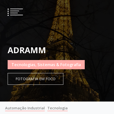
Skip
to
content
ADRAMM
Tecnologias, Sistemas & Fotografia
FOTOGRAFIA EM FOCO
Automação Industrial
Tecnologia