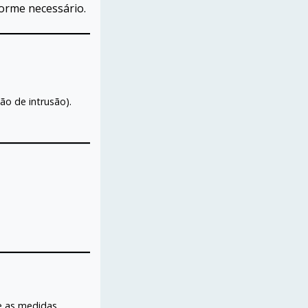
orme necessário.
o de intrusão).
e as medidas