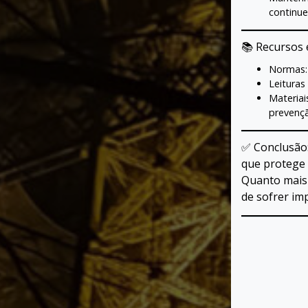
continue
📚 Recursos 
Normas:
Leituras
Materiai
prevençã
✅ Conclusão:
que protege 
Quanto mais 
de sofrer im