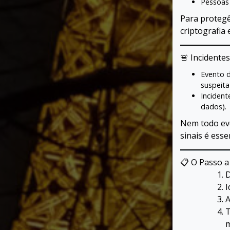
Pessoas
Para protegê
criptografia
🚨 Incidente
Evento d
suspeita
Incident
dados).
Nem todo eve
sinais é essen
📋 O Passo a
D
I
A
T
m