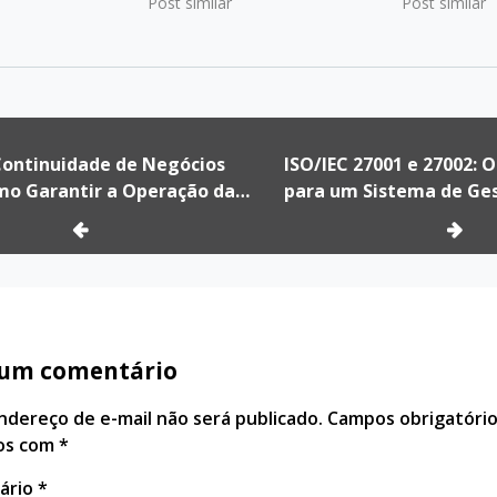
ação é essencial
cibernéticos e falhas de
Post similar
estrategicam
Post similar
sistemas
segurança podem
o seu ciclo d
iáveis e
comprometer a reputação,
criação até o
área da
gerar prejuízos financeiros e até
processo exi
Software. Confira
inviabilizar negócios. É aí que
tecnologia: r
 que…
entram as normas ISO/IEC
conheciment
ção
27001 e 27002, reconhecidas…
fundamentai
Continuidade de Negócios
ISO/IEC 27001 e 27002: 
mo Garantir a Operação da
para um Sistema de Ge
esa Mesmo em Crises
Segurança da Informaçã
 um comentário
ndereço de e-mail não será publicado.
Campos obrigatório
os com
*
ário
*