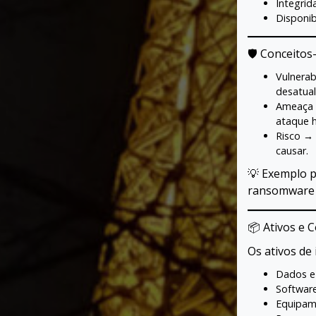
Integrid
Disponib
🛡 Conceitos
Vulnerab
desatual
Ameaça →
ataque h
Risco →
causar.
💡 Exemplo p
ransomware (
📦 Ativos e 
Os ativos de
Dados e
Software
Equipame