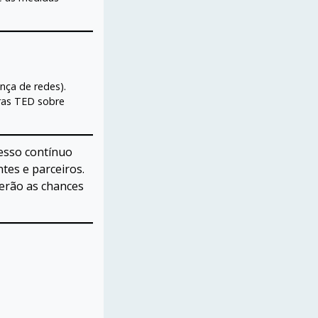
ança de redes).
tras TED sobre
esso contínuo
tes e parceiros.
erão as chances