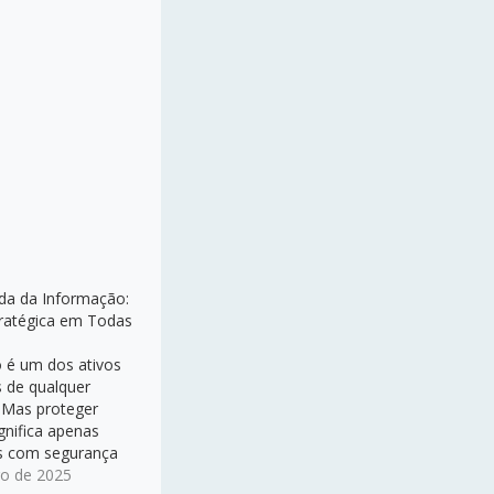
ida da Informação:
ratégica em Todas
 é um dos ativos
s de qualquer
 Mas proteger
gnifica apenas
s com segurança
gerenciá-los
ro de 2025