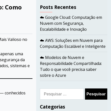
o: Como
Posts Recentes
o
☁️ Google Cloud: Computação em
Nuvem com Segurança,
Escalabilidade e Inovação
ais Valioso no
☁️ AWS: Soluções em Nuvem para
Computação Escalável e Inteligente
r apenas uma
☁️ Modelos de Nuvem e
 segurança da
Responsabilidade Compartilhada:
dos, sistemas e
Tudo o que você precisa saber
sobre o Azure
Pesquisar
s — conhecidos
por:
Categorias