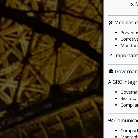
M
🛠 Medidas d
Preventi
Corretiv
Monitora
📌 Important
🏛 Governanç
A GRC integr
Governan
Risco → 
Complian
📢 Comunica
Comparti
Mantenha