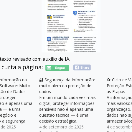
exto revisado com auxílio de IA.
 curta a página:
Informação na
🔐 Segurança da Informação:
🔄 Ciclo de V
Software: Muito
muito além da proteção de
Proteção Est
ção de Dados
dados
as Etapas
 proteger
Em um mundo cada vez mais
A informação
ão é apenas uma
digital, proteger informações
mais valioso
ca — é uma
sensíveis não é apenas uma
organização.
negócio e
questão técnica — é uma
dados não si
 a segurança
decisão estratégica.
armazená-lo
tapa do ciclo de
 de 2025
Vazamentos, ataques
4 de setembro de 2025
— é preciso 
4 de setemb