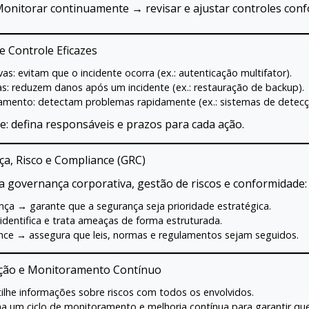
onitorar continuamente → revisar e ajustar controles conf
e Controle Eficazes
vas: evitam que o incidente ocorra (ex.: autenticação multifator).
as: reduzem danos após um incidente (ex.: restauração de backup).
mento: detectam problemas rapidamente (ex.: sistemas de detecçã
e: defina responsáveis e prazos para cada ação.
a, Risco e Compliance (GRC)
a governança corporativa, gestão de riscos e conformidade:
ça → garante que a segurança seja prioridade estratégica.
identifica e trata ameaças de forma estruturada.
ce → assegura que leis, normas e regulamentos sejam seguidos.
ção e Monitoramento Contínuo
lhe informações sobre riscos com todos os envolvidos.
 um ciclo de monitoramento e melhoria contínua para garantir qu