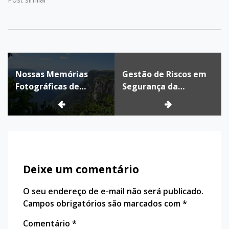
você vai entender como
funciona sua arquitetura,
os principais componentes,
camadas de serviço e
como ela se diferencia da
Navegação
infraestrutura tradicional.
🧠…
Nossas Memórias
Gestão de Riscos em
de
Fotográficas de
Segurança da
Post
Cambará do Sul (2022
Informação: Como
e 2024)
Proteger o que é Mais
Valioso no Seu
Negócio
Deixe um comentário
O seu endereço de e-mail não será publicado.
Campos obrigatórios são marcados com
*
Comentário
*