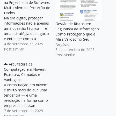
na Engenharia de Software:
Muito Além da Proteção de
Dados
Na era digital, proteger
informações não é apenas
Gestão de Riscos em
uma questão técnica — é
Segurança da Informação:
uma estratégia de negócio
Como Proteger o que é
e entender como a
Mais Valioso no Seu
segurança permeia cada
4 de setembro de 2025
Negócio
etapa do ciclo de vida da
Post similar
3 de setembro de 2025
informação é essencial
Post similar
para garantir sistemas
☁️ Arquitetura de
robustos, confiáveis e
Computação em Nuvem:
resilientes na área da
Estrutura, Camadas e
Engenharia de Software.
Vantagens
Confira os conteúdos que…
A computação em nuvem
é muito mais do que uma
tendência — é uma
revolução na forma como
empresas acessam,
gerenciam e escalam
7 de setembro de 2025
recursos de TI. Neste post,
Post similar